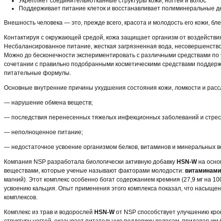
Укрепляет соединительнотканные структуры кожи, ногтей и волос
Поддерживает питание клеток и восстанавливает полиминеральные 
Внешность человека — это, прежде всего, красота и молодость его кожи, бл
Контактируя с окружающей средой, кожа защищает организм от воздействия
Несбалансированное питание, жесткая загрязненная вода, несовершенство 
Можно до бесконечности экспериментировать с различными средствами по у
сочетании с правильно подобранными косметическими средствами поддерж
питательные формулы.
Основные внутренние причины ухудшения состояния кожи, ломкости и рассл
— нарушение обмена веществ;
— последствия перенесенных тяжелых инфекционных заболеваний и стрес
— неполноценное питание;
— недостаточное усвоение организмом белков, витаминов и минеральных в
Компания NSP разработала биологически активную добавку
HSN-W
на осно
веществами, которые ученые называют факторами молодости:
витаминами
магний). Этот комплекс особенно богат содержанием кремния (27,9 мг на 1
усвоению кальция. Опыт применения этого комплекса показал, что насыще
комплексов.
Комплекс из трав и водорослей
HSN-W
от NSP способствует улучшению кро
структуру ногтей, оказывает питательную поддержку волосам, придавая им 