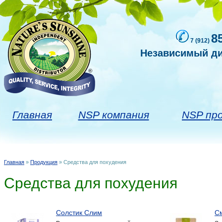
8
7 (912)
Независимый ди
Главная
NSP компания
NSP пр
Главная
»
Продукция
» Средства для похудения
Вы здесь
Средства для похудения
Солстик Слим
С