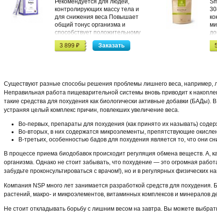
Рекомендуется для людей,
Sm
контролирующих массу тела и
30
для снижения веса Повышает
ко
общий тонус организма и
ми
способствует положительному
до
эмоциональному состоянию
бе
3 899 ₽
5
Способствует выведению
ко
токсинов и снижению уровня
ст
холестерина
По
ор
вы
Существуют разные способы решения проблемы лишнего веса, например, ли
Неправильная работа пищеварительной системы вновь приводит к накоплен
такие средства для похудения как биологически активные добавки (БАДы). 
устраняя целый комплекс причин, повлекших увеличение веса.
Во-первых, препараты для похудения (как принято их называть) соде
Во-вторых, в них содержатся микроэлементы, препятствующие окисле
В-третьих, особенностью бадов для похудения является то, что они сн
В процессе приема биодобавок происходит регуляция обмена веществ. А, 
организма. Однако не стоит забывать, что похудение — это огромная работ
забудьте проконсультироваться с врачом!), но и в регулярных физических н
Компания NSP много лет занимается разработкой средств для похудения. Б
растений, макро- и микроэлементов, витаминных комплексов и минералов 
Не стоит откладывать борьбу с лишним весом на завтра. Вы можете выбрат