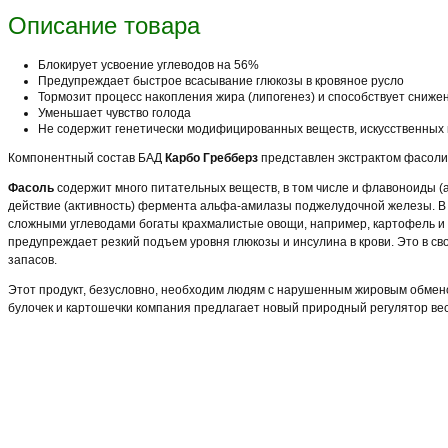
Описание товара
Блокирует усвоение углеводов на 56%
Предупреждает быстрое всасывание глюкозы в кровяное русло
Тормозит процесс накопления жира (липогенез) и способствует сниже
Уменьшает чувство голода
Не содержит генетически модифицированных веществ, искусственных 
Компонентный состав БАД
Карбо Гребберз
представлен экстрактом фасоли 
Фасоль
содержит много питательных веществ, в том числе и флавоноиды (
действие (активность) фермента альфа-амилазы поджелудочной железы. В 
сложными углеводами богаты крахмалистые овощи, например, картофель и 
предупреждает резкий подъем уровня глюкозы и инсулина в крови. Это в с
запасов.
Этот продукт, безусловно, необходим людям с нарушенным жировым обмено
булочек и картошечки компания предлагает новый природный регулятор вес