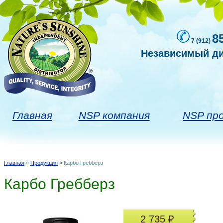
8
7 (912)
Независимый ди
Главная
NSP компания
NSP пр
Главная
»
Продукция
» Карбо Гребберз
Вы здесь
Карбо Гребберз
2 735 ₽