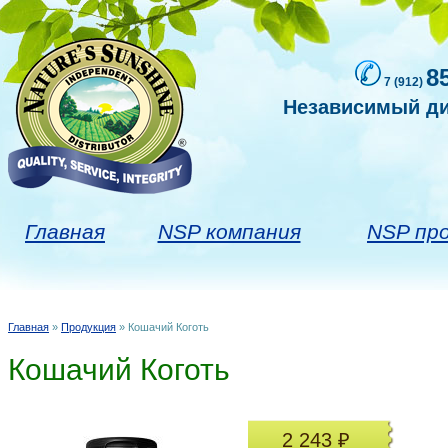
8
7 (912)
Независимый ди
Главная
NSP компания
NSP пр
Главная
»
Продукция
» Кошачий Коготь
Вы здесь
Кошачий Коготь
2 243 ₽