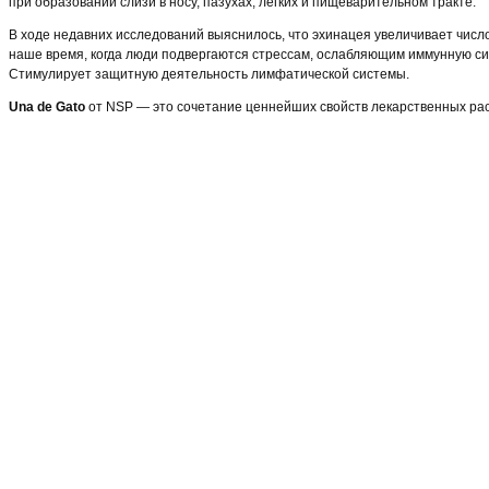
при образовании слизи в носу, пазухах, легких и пищеварительном тракте.
В ходе недавних исследований выяснилось, что эхинацея увеличивает числ
наше время, когда люди подвергаются стрессам, ослабляющим иммунную сис
Стимулирует защитную деятельность лимфатической системы.
Una de Gato
от NSP — это сочетание ценнейших свойств лекарственных рас