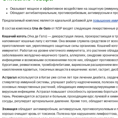
Оказывает мощное и эффективное воздействие на защитную (иммунн
Обладает антибактериальным, противогрибковым, антивирусным и пр
Предлагаемый комплекс является идеальной добавкой для
повышение имм
В состав комплекса
Una de Gato
от NSP входят следующие лекарственные ра
Кошачий коготь
(Уна де Гато) — дикорастущая лиана, произрастающая в тр
напоминает кошачью лапу с когтями. Она веками служила средством от все
приготовления чая, укрепляющего защитные силы организма. Кошачий ког
иммунитет. Работая на уровне клеточного иммунитета, это растение обла
заболеваниях желудочно-кишечного тракта, аллергиях, синдроме хроническо
инфекциями и возможными осложнениями после них, обладает противовосп
бурситами, ревматизмом, тромбофлебитами, варикозным расширением вен, 
накоплением ядовитых, токсичных веществ в кишечнике: колит, гастрит, дисб
Астрагал
используется в Китае уже сотни лет при лечении диабета, сердеч
стимулятор иммунной системы, улучшает работу надпочечников, полезен пр
основных лекарственных растений, обладающих иммунномодулирующими св
вирусным инфекциям. Астрагал повышает способность организма бороться
ткань. Рекомендуется астрагал и больным, проходящим курс лучевой и хим
сосуды, регулирует артериальное давление. Кроме того, обладает мочегон
Эхинацея
обладает антимикробным, антивирусным, противоопухолевым и п
хорошо очищает кровь от токсинов. Полезна при нарушениях лимфооттока, 