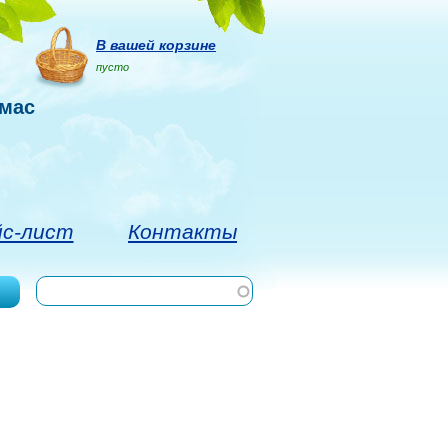
В вашей корзине
пусто
имас
йс-лист
Контакты