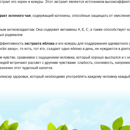
кстракт его зерен и кожуры. Этот экстракт является источником высокоэффе
ракт зеленого чая
, содержащий катехины, способные защищать от окислени
ным антиоксидантам. Она содержит витамины А, Е, С, а также способствует 
ых радикалов.
эффективность
экстракта яблока
и его кожуры для поддержания адекватного 
ctor away», то есть, тот кто, съедает одно яблоко в день, не нуждается в докт
 чувство, сравнимое с ощущением человека, который хорошо выспался и с н
дей встречают рассвет с другими чувствами: слабость, сонливость, напряже
значен этот чудесный напиток.
 элексир здоровья, который необходимо употреблять каждому человеку каждый