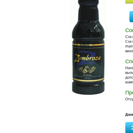
Со
Cок 
Cок 
rham
вино
Сп
Напи
выпи
допо
комп
Пр
Отсу
Дан