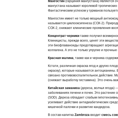
Мангостин
(гарциния мангустана) является оч
мангустана называют королевой тропических ф
Фантастическим успехом у гурманов пользует
Мангостин имеет не только мощный антиокси
называется циклооксигенеза (СОХ-2). Природ
СОХ-2, снижают клинические проявления восп
Концентрат черники
также получил всемирное
Клиницисты, прежде всего, ценят эти вещест
эти биофлаваноиды предотвращают агрегацию
коллагена. А это не только упругие и прочные
Красная малина
, также как и черника содер
Кстати, различная окраска ягод и других пл
окраску), которые называются антоцианины. В
связано противовоспалительное действие. Ма
(снижает выработку гистамина). Это очень в
Китайская заманиха
(дереза, волчья ягода) 
заболеваниях печени и почек. Это растение 
(SOD). Дереза обладает слабым гипотензивн
усиливает действие антидиабетических средс
кишечной палочки и развитие кандидоза.
В состав напитка
Zаmbroza
входит
смесь сок