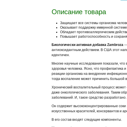
Описание товара
Защищает все системы организма челове
Оказывает поддержку иммунной системе
Обладает противоаллергическим действ
Повышает работоспособность и сохраняе
Биологически активная добавка Zаmbroza
— 
антиоксидантным действием. В США этот напи
идентичен.
Многие научные исследования показали, что
здоровья человека. Ясно, что профилактика 
реакции организма на внедрение инфекционно
тогда воспаление может причинить большой вр
Хронический воспалительный процесс может с
даже онкологического заболевания. Таким об
заболеваний. И, такое средство разработано
Он содержит высококонцентрированные соки э
искусственных красителей, консервантов и ар
В его состав входят следущие компоненты.