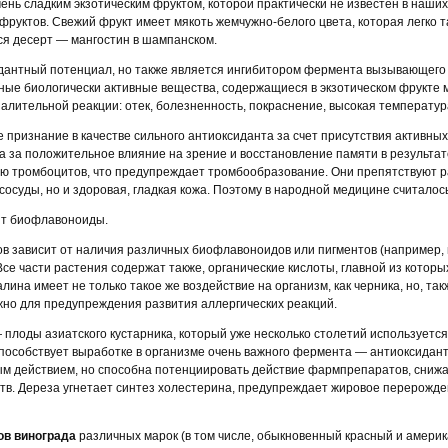
ень сладким экзотическим фруктом, которой практически не известен в наших
руктов. Свежий фрукт имеет мякоть жемчужно-белого цвета, которая легко та
ся десерт — мангостин в шампанском.
дантный потенциал, но также является ингибитором фермента вызывающего
ные биологически активные вещества, содержащиеся в экзотическом фрукте 
алительной реакции: отек, болезненность, покраснение, высокая температур
 признание в качестве сильного антиоксиданта за счет присутствия активн
ва за положительное влияние на зрение и восстановление памяти в результат
 тромбоцитов, что предупреждает тромбообразование. Они препятствуют р
 сосуды, но и здоровая, гладкая кожа. Поэтому в народной медицине считалос
жит биофлавоноиды.
одов зависит от наличия различных биофлавоноидов или пигментов (например
се части растения содержат также, органические кислоты, главной из которы
лина имеет не только такое же воздействие на организм, как черника, но, 
ажно для предупреждения развития аллергических реакций.
— плоды азиатского кустарника, который уже несколько столетий используется
способствует выработке в организме очень важного фермента — антиоксидан
ым действием, но способна потенциировать действие фармпрепаратов, сниж
тв. Дереза угнетает синтез холестерина, предупреждает жировое перерожде
ов винограда
различных марок (в том числе, обыкновенный красный и америка