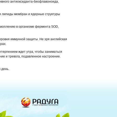
ктивного антиоксиданта-биофлавоноида,
я липиды мембран и ядерные структуры
накоплению в организме фермента SOD,
уровня иммунной защиты. Не зря английская
орах.
етерпением ждет утра, чтобы заниматься
ние и тревога, подавленное настроение.
 день.