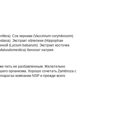
inifera). Cок черники (Vaccinium corymbosom).
stana). Экстракт облепихи (Hippophae
енной (Lycium babarum). Экстракт косточек
 (Malusdomestica) бензоат натрия.
акже пить не разбавленным. Желательно
ашего организма. Хорошо сочетать Zаmbroza с
епаратах компании NSP и прежде всего