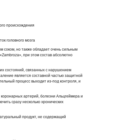
ного происхождения
ток головного мозга
м соком, но также обладает очень сильным
 «Zambroza», при этом состав абсолютно
их состояний, связанных с нарушением
спаление является составной частью защитной
тельный процесс выходит из-под контроля, и
 коронарных артерий, болезни Альцгеймера и
ечить сразу несколько хронических
натуральный продукт, не содержащий