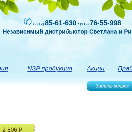
85-61-630
76-55-998
7 (912)
7 (912)
Независимый дистрибьютор Светлана и Р
ния
NSP продукция
Акции
Пра
Задать вопрос
2 806 ₽