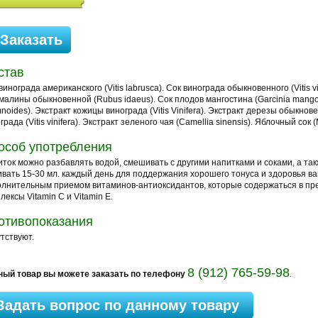
став
винограда американского (Vitis labrusca). Cок винограда обыкновенного (Vitis v
малины обыкновенной (Rubus idaeus). Cок плодов мангостина (Garcinia mango
noides). Экстракт кожицы винограда (Vitis Vinifera). Экстракт дерезы обыкнов
града (Vitis vinifera). Экстракт зеленого чая (Camellia sinensis). Яблочный сок
особ употребления
ток можно разбавлять водой, смешивать с другими напитками и соками, а т
вать 15-30 мл. каждый день для поддержания хорошего тонуса и здоровья в
лнительным приемом витаминов-антиоксидантов, которые содержаться в пр
лексы Vitamin C и Vitamin Е.
отивопоказания
тствуют.
8 (912) 765-59-98
ный товар вы можете заказать по телефону
.
Задать вопрос по данному товару