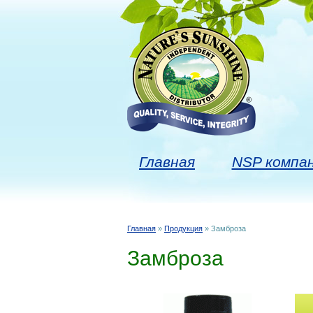
Главная
NSP компа
Главная
»
Продукция
» Замброза
Вы здесь
Замброза