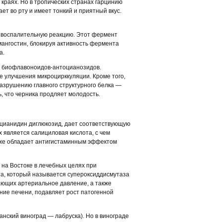
 краях. Но в тропических странах гарцинию
ет во рту и имеет тонкий и приятный вкус.
 воспалительную реакцию. Этот фермент
мангостин, блокируя активность фермента
а.
ых биофлавоноидов-антоцианозидов.
е улучшения микроцирккуляции. Кроме того,
азрушению главного структурного белка —
ь, что черника продляет молодость.
, цианидин диглюкозид, дает соответствующую
х является салициловая кислота, с чем
также обладает антигистаминным эффектом
 на Востоке в лечебных целях при
та, который называется супероксиддисмутаза
ающих артериальное давление, а также
ние печени, подавляет рост патогенной
нский виноград — лабруска). Но в винограде